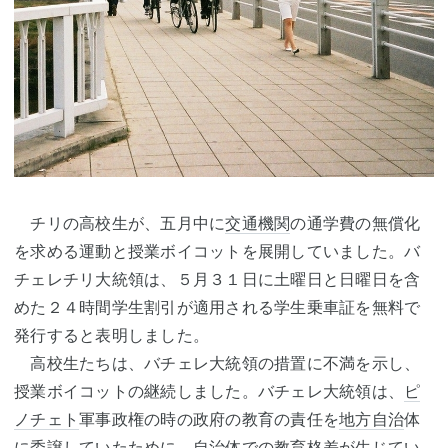
チリの高校生が、五月中に
交通機関
の通学費の無償化
を求める運動と授業ボイコットを展開していました。バ
チェレチリ大統領は、５月３１日に土曜日と日曜日を含
めた２４時間学生割引が適用される学生乗車証を無料で
発行すると表明しました。
高校生たちは、バチェレ大統領の措置に不満を示し、
授業ボイコットの継続しました。バチェレ大統領は、
ピ
ノチェト
軍事政権の時の政府の教育の責任を
地方自治
体
に委譲していたために、
自治
体での教育格差が生じてい