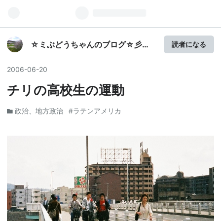
☆ミぶどうちゃんのブログ☆彡ぶ
読者になる
どうが獲れる柏原にいらっしゃ
い！
2006
-
06
-
20
チリの高校生の運動
政治、地方政治
#ラテンアメリカ